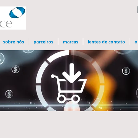
sobre nós
parceiros
marcas
lentes de contato
o