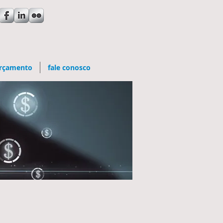
rçamento
fale conosco