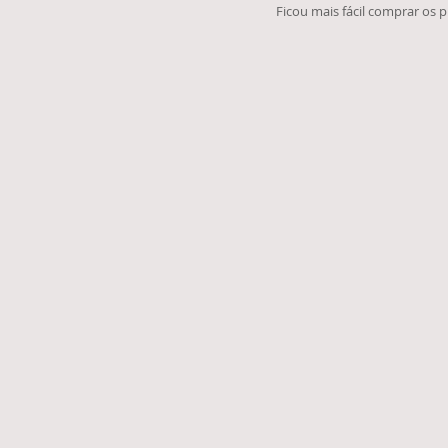
Ficou mais fácil comprar os pro
Ordenar por
Filtros
Limpar tudo
Filtros
Limpar tudo
Mostrar itens
Mostrar itens