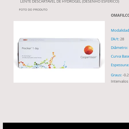
LENTE DESCARTÁVEL DE HYDROGEL (DESENHO ESFÉRICO)​
FOTO DO PRODUTO
OMAFILCO
Modalidad
Dk/t:
28
Diâmetro:
Curva Bas
Espessura
Graus:
-0.2
Intervalos 